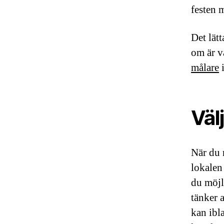
festen 
Det lätt
om är v
målare
i
Välj
När du 
lokalen
du möjl
tänker a
kan ibla