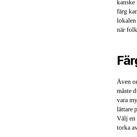
kanske i
färg kan
lokalen
när folk
Fär
Även om
måste d
vara my
lättare
Välj en
torka a