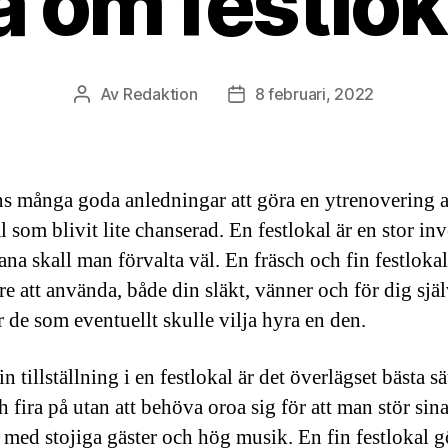
a om festlok
Av
Redaktion
8 februari, 2022
Inläggsförfattare
Inläggsdatum
ns många goda anledningar att göra en ytrenovering 
l som blivit lite chanserad. En festlokal är en stor in
na skall man förvalta väl. En fräsch och fin festlokal
are att använda, både din släkt, vänner och för dig sj
r de som eventuellt skulle vilja hyra en den.
in tillställning i en festlokal är det överlägset bästa sät
h fira på utan att behöva oroa sig för att man stör sin
 med stojiga gäster och hög musik. En fin festlokal g