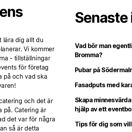
rens
Senaste 
lära dig allt du
Vad bör man egentlig
planerar. Vi kommer
Bromma?
ma - tillställningar
 events för företag
Pubar på Södermalm
ka på och vad ska
Fasadputs med kara
varen!
Skapa minnesvärda 
catering och det är
hjälp av ett eventbo
 på. Catering är
vad det var för några
Tips för dig som vil
an så är detta