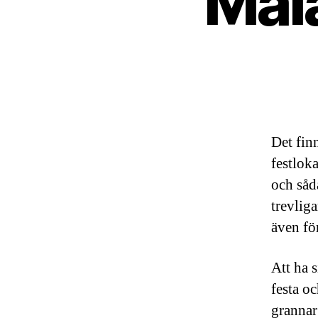
Mål
Det fin
festloka
och såda
trevlig
även fö
Att ha s
festa oc
grannar