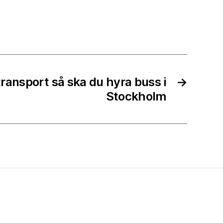
transport så ska du hyra buss i
→
Stockholm