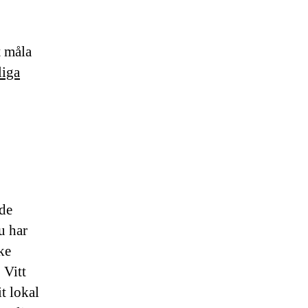
t måla
liga
ade
u har
ke
 Vitt
t lokal