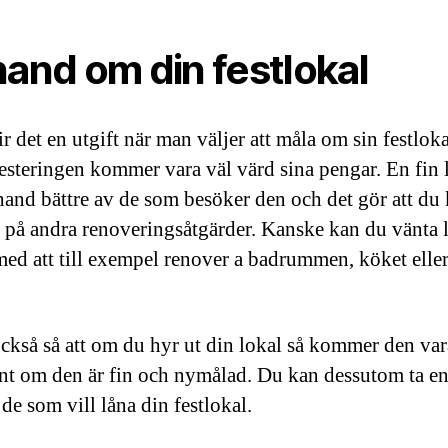
hand om din festlokal
ir det en utgift när man väljer att måla om sin festlo
esteringen kommer vara väl värd sina pengar. En fin 
hand bättre av de som besöker den och det gör att du
n på andra renoveringsåtgärder. Kanske kan du vänta l
med att till exempel renover a badrummen, köket eller
.
också så att om du hyr ut din lokal så kommer den va
ant om den är fin och nymålad. Du kan dessutom ta e
 de som vill låna din festlokal.