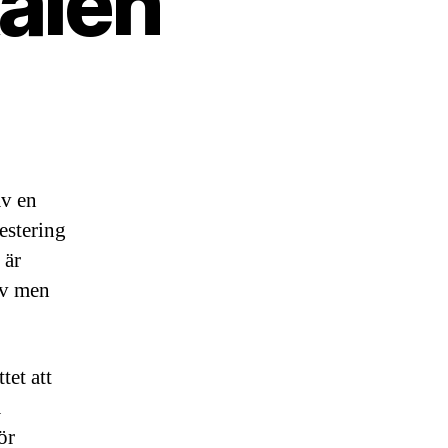
alen
av en
vestering
 är
älv men
tet att
a
ör