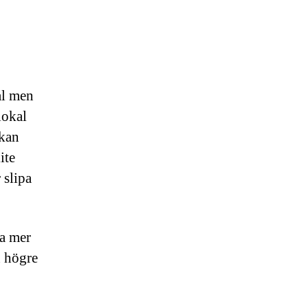
kal men
lokal
 kan
ite
 slipa
ra mer
n högre