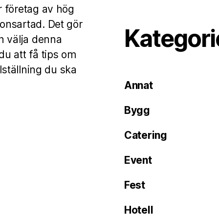
er företag av hög
ionsartad. Det gör
Kategori
n välja denna
u att få tips om
llställning du ska
Annat
Bygg
Catering
Event
Fest
Hotell