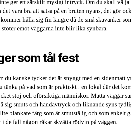
nte ger ett särskilt mysigt intryck. Om du skall välja 
 det vara bra att satsa på en bruten nyans, det gör ock
 kommer hålla sig fin längre då de små skavanker som
 stöter emot väggarna inte blir lika synbara.
ger som tål fest
 du kanske tycker det är snyggt med en sidenmatt yt
u tänka på vad som är praktiskt i en lokal där det k
cket stoj och oförsiktiga människor. Matta väggar s
 på sig smuts och handavtryck och liknande syns tydli
 lite blankare färg som är smutstålig och som enkelt gå
v i de fall någon råkar skvätta rödvin på väggen.