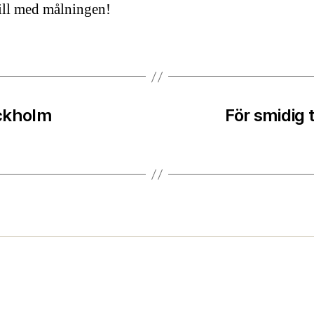
ill med målningen!
ockholm
För smidig 