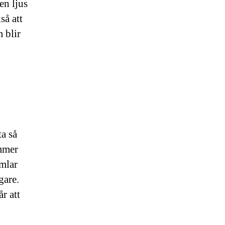
en ljus
så att
 blir
a så
ommer
amlar
gare.
r att