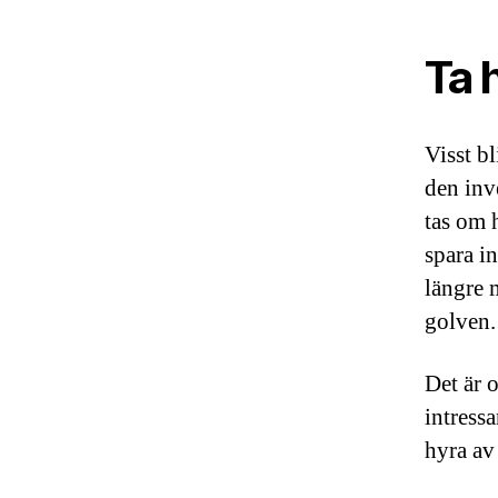
Ta 
Visst bl
den inv
tas om 
spara i
längre 
golven
Det är 
intress
hyra av