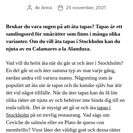
Av
Anna
25 november, 2021
Inläggsförfattare
Inläggsdatum
Brukar du vara sugen på att äta tapas? Tapas är ett
samlingsord för smårätter som finns i många olika
varianter. Om du vill äta tapas i Stockholm kan du
njuta av en Calamares a la Alanduza.
Vad vill du helst äta när du går ut och äter i Stockholm?
En del går ut och äter samma typ av mat varje gång,
medan andra vill variera maten. Någonting som är
populärt att äta ute är tapas och du kanske själv har ätit
det vid något tillfälle. När du äter tapas kan du få lite
olika rätter att njuta av och behöver inte binda dig till en
enda tallrik. Det är mysigt att gå ut och äta
tapas i
Stockholm
på en trevlig restaurang. Vad sägs om
Ceviche de salmón eller en Plato de queso con
membrillo? Visst låter det väldigt gott och dessa rätter