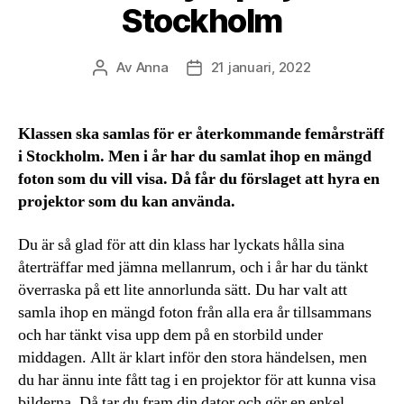
Stockholm
Av
Anna
21 januari, 2022
Inläggsförfattare
Inläggsdatum
Klassen ska samlas för er återkommande femårsträff
i Stockholm. Men i år har du samlat ihop en mängd
foton som du vill visa. Då får du förslaget att hyra en
projektor som du kan använda.
Du är så glad för att din klass har lyckats hålla sina
återträffar med jämna mellanrum, och i år har du tänkt
överraska på ett lite annorlunda sätt. Du har valt att
samla ihop en mängd foton från alla era år tillsammans
och har tänkt visa upp dem på en storbild under
middagen. Allt är klart inför den stora händelsen, men
du har ännu inte fått tag i en projektor för att kunna visa
bilderna. Då tar du fram din dator och gör en enkel