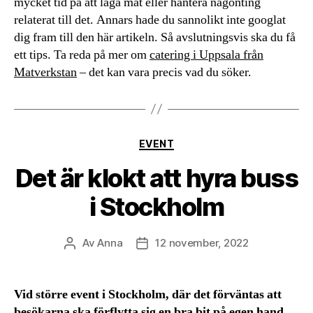
mycket tid på att laga mat eller hantera någonting
relaterat till det. Annars hade du sannolikt inte googlat
dig fram till den här artikeln. Så avslutningsvis ska du få
ett tips. Ta reda på mer om
catering i Uppsala från
Matverkstan
– det kan vara precis vad du söker.
Kategorier
EVENT
Det är klokt att hyra buss
i Stockholm
Av
Anna
12 november, 2022
Inläggsförfattare
Inläggsdatum
Vid större event i Stockholm, där det förväntas att
besökarna ska förflytta sig en bra bit på egen hand,