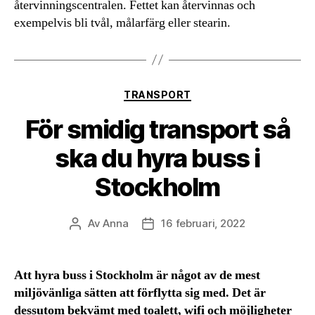
återvinningscentralen. Fettet kan återvinnas och
exempelvis bli tvål, målarfärg eller stearin.
Kategorier
TRANSPORT
För smidig transport så
ska du hyra buss i
Stockholm
Av
Anna
16 februari, 2022
Inläggsförfattare
Inläggsdatum
Att hyra buss i Stockholm är något av de mest
miljövänliga sätten att förflytta sig med. Det är
dessutom bekvämt med toalett, wifi och möjligheter